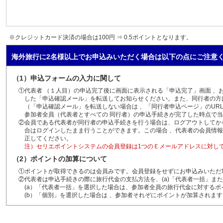
※クレジットカード決済の場合は100円 ⇒ 0.5ポイントとなります。
海外旅行に2名様以上でお申込みいただく場合は以下の点にご注意
（1）申込フォームの入力に関して
①代表者 （１人目）の申込完了後に画面に表示される「申込完了」画面 、
した「申込確認メール」を転送してお知らせください。また、同行者の方
（「申込確認メール」を転送しない場合は 、「同行者申込ページ」のURL
参加者全員（代表者とすべての 同行者）の申込手続きが完了した時点で
②会員である代表者が同行者の申込手続きを行う場合は、ログアウトしてか
合はログインしたまま行うことができます。この場合 、代表者の会員情報
正してください。
注）セリエポイントシステムの会員登録は1つのＥメールアドレスに対し
（2）ポイントの加算について
①ポイントが取得できるのは会員みです。会員登録をせずにお申込みいただ
②代表者は申込手続きの際に旅行代金の支払方法を、(a)「代表者一括」また
(a）「代表者一括」を選択した場合は、参加者全員の旅行代金に対する
(b）「個別」を選択した場合は 、参加者それぞにポイントが加算されます