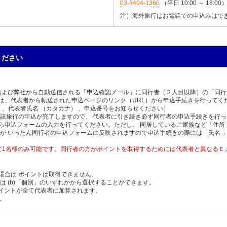
03-3404-1360
（平日 10:00 ～ 18:00
注）海外旅行はお電話での申込みはで
ください
および弊社から自動送信される「申込確認メール」に同行者（２人目以降）の「同行
は、代表者から転送された申込ページのリンク（URL）から申込手続きを行ってく
 、代表者氏名 （カタカナ） 、申込番号をお知らせください）
当該旅行の申込が完了しますので、 代表者に引き続き必ず同行者の申込手続きを行
ら申込フォームの入力を行ってください。ただし、 同居しているご家族など「住所
が いったん同行者の申込フォームに反映されますので申込手続きの際には「氏名 
て1名様のみ可能です。同行者の方がポイントを取得するためには代表者と異なるＥ
場合は ポイントは取得できません。
は (b)「個別」のいずれかから選択することができます。
ポイントが全て代表者に加算されます。
。